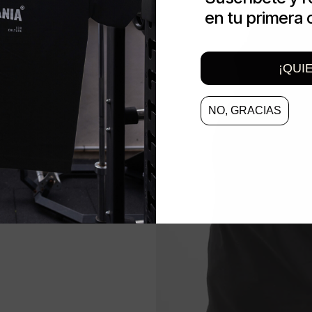
en tu primera
¡QUI
NO, GRACIAS
u
s.
anzados,
tro de