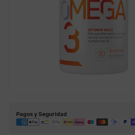
Abrir medios 0 en modal
Métodos
Pagos y Seguridad
de
pago