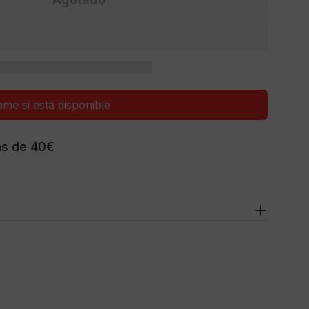
ga 3 (90 Softgels)
Para Omega 3 (90 Softgels)
ame si está disponible
ás de 40€