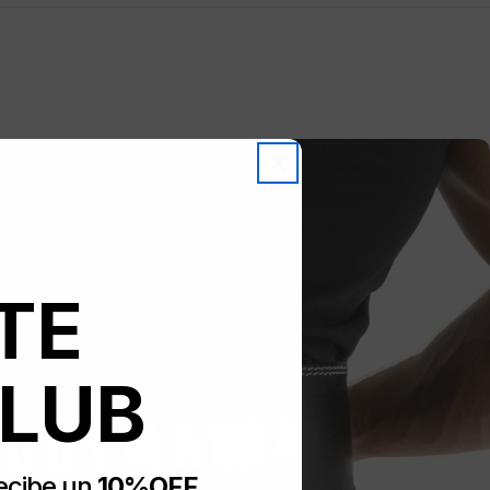
grasos. Para un aporte constante, mantén la toma de forma
 cada día.
TE
CLUB
Comparte este producto
recibe un
10%
OFF