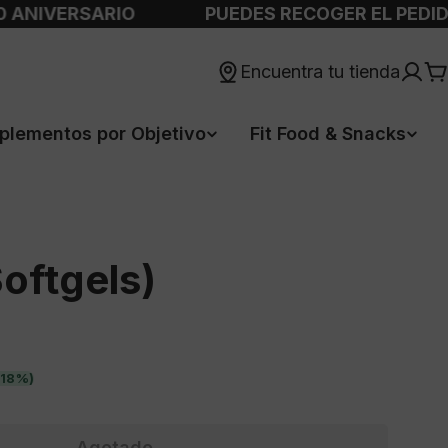
ERSARIO
PUEDES RECOGER EL PEDIDO EN 
Encuentra tu tienda
C
plementos por Objetivo
Fit Food & Snacks
oftgels)
-18%)
Agotado