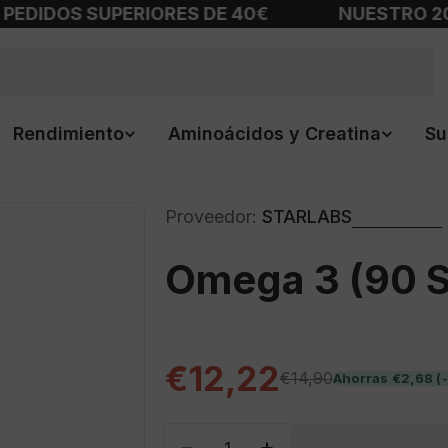
OS SUPERIORES DE 40€
NUESTRO 20 ANIV
Rendimiento
Aminoácidos y Creatina
Su
Proveedor:
STARLABS
Omega 3 (90 S
€12,22
Precio
Precio
€14,90
Ahorras
€2,68
(
de
habitual
Cantidad