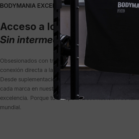
BODYMANIA EXCELLENCE
Acceso a lo mejor.
Sin intermediarios.
Obsesionados con traer calidad pura. Bodymania es t
conexión directa a las marcas que entrenan campeone
Desde suplementación básica hasta nutracéuticos av
cada marca en nuestro catálogo ha pasado nuestro fil
excelencia. Porque tu cuerpo merece nutrición de talla
mundial.