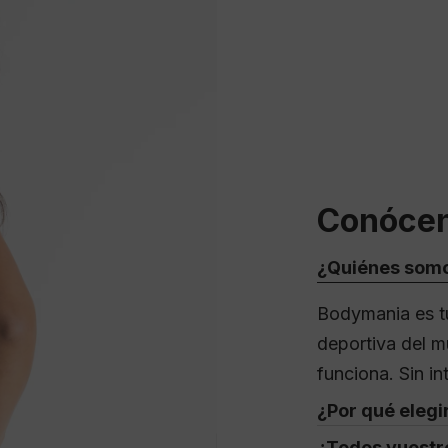
Conóce
¿Quiénes som
Bodymania es tu
deportiva del m
funciona. Sin i
¿Por qué eleg
¿Todos vuestr